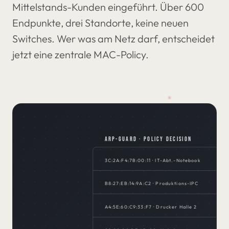
Mittelstands-Kunden eingeführt. Über 600
Endpunkte, drei Standorte, keine neuen
Switches. Wer was am Netz darf, entscheidet
jetzt eine zentrale MAC-Policy.
ARP-GUARD · POLICY DECISION
3C:2A:F4:7B:00:11 · IT-Abt.-Notebook
B8:27:EB:14:9A:C2 · Produktions-IPC
A4:5E:60:C9:33:F7 · Drucker Halle 2