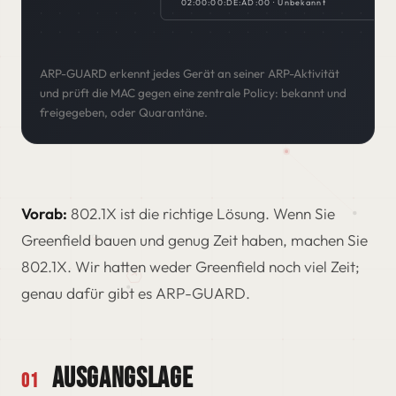
02:00:00:DE:AD:00 · Unbekannt
ARP-GUARD erkennt jedes Gerät an seiner ARP-Aktivität
und prüft die MAC gegen eine zentrale Policy: bekannt und
freigegeben, oder Quarantäne.
Vorab:
802.1X ist die richtige Lösung. Wenn Sie
Greenfield bauen und genug Zeit haben, machen Sie
802.1X. Wir hatten weder Greenfield noch viel Zeit;
genau dafür gibt es ARP-GUARD.
AUSGANGSLAGE
01