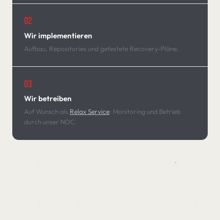
02
Wir implementieren
Aufbau, Repositories und getestete Recovery-Pläne.
03
Wir betreiben
Auf Wunsch als
Relax Service
: Monitoring und Betrieb
durch unser NOC.