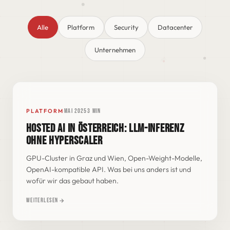
Alle
Platform
Security
Datacenter
Unternehmen
·
·
PLATFORM
Mai 2025
3 min
HOSTED AI IN ÖSTERREICH: LLM-INFERENZ
200 OK
POST /v1/chat/completions HTTP/1.1
OHNE HYPERSCALER
model: llama-3.3-70b-at
GPU-Cluster in Graz und Wien, Open-Weight-Modelle,
REGION: AT-GRZ · GPU-CLUSTER
OpenAI-kompatible API. Was bei uns anders ist und
wofür wir das gebaut haben.
Weiterlesen
HOSTED AI · DATA STAYS IN AUSTRIA