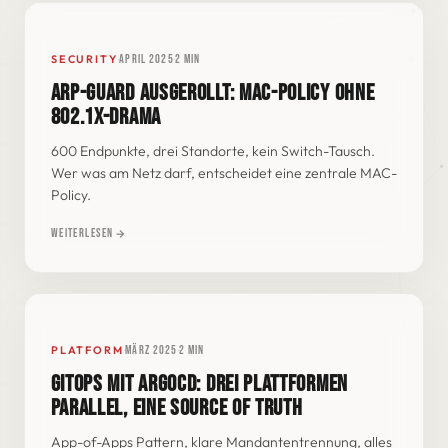
·
·
SECURITY
April 2025
2 min
ARP-GUARD AUSGEROLLT: MAC-POLICY OHNE
802.1X-DRAMA
3C:2A:F4:7B:00:11
DENIED
600 Endpunkte, drei Standorte, kein Switch-Tausch.
B8:27:EB:14:9A:C2
PERMIT
Wer was am Netz darf, entscheidet eine zentrale MAC-
A4:5E:60:C9:33:F7
PERMIT
Policy.
ARP-GUARD · MAC POLICY
Weiterlesen
·
·
PLATFORM
März 2025
2 min
GITOPS MIT ARGOCD: DREI PLATTFORMEN
PARALLEL, EINE SOURCE OF TRUTH
SYNC
GIT
K8S
App-of-Apps Pattern, klare Mandantentrennung, alles