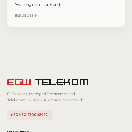
DISPLAY
UPS
SWITCHES
Wartung aus einer Hand.
Weiterlesen
DELL TECHNOLOGIES PARTNER
EGW
TELEKOM
IT-Services, Managed Datacenter und
Telekommunikation aus Stainz, Steiermark.
ISO/IEC 27001:2022