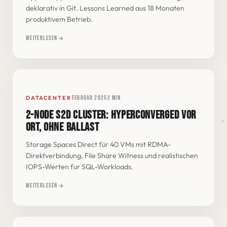
deklarativ in Git. Lessons Learned aus 18 Monaten
SYNC
produktivem Betrieb.
ARGOCD · APP-OF-APPS
Weiterlesen
·
·
DATACENTER
Februar 2025
2 min
MICROSOFT S2D · 2-NODE
2-NODE S2D CLUSTER: HYPERCONVERGED VOR
ORT, OHNE BALLAST
NODE 1
NODE 2
Storage Spaces Direct für 40 VMs mit RDMA-
Direktverbindung, File Share Witness und realistischen
IOPS-Werten fur SQL-Workloads.
Weiterlesen