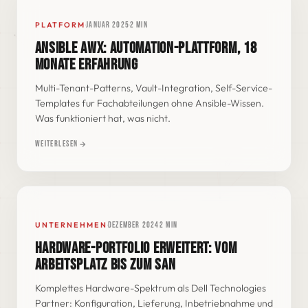
·
·
PLATFORM
Januar 2025
2 min
ANSIBLE AWX: AUTOMATION-PLATTFORM, 18
ANSIBLE PLAYBOOK · STAGE 04
SUCCEEDED
MONATE ERFAHRUNG
- name: deploy switch config
Multi-Tenant-Patterns, Vault-Integration, Self-Service-
hosts: all_switches
roles: [base, monitoring, qos]
Templates fur Fachabteilungen ohne Ansible-Wissen.
Was funktioniert hat, was nicht.
Weiterlesen
·
·
UNTERNEHMEN
Dezember 2024
2 min
HARDWARE-PORTFOLIO ERWEITERT: VOM
LATITUDE
POWEREDGE
POWERSTORE
ARBEITSPLATZ BIS ZUM SAN
Komplettes Hardware-Spektrum als Dell Technologies
Partner: Konfiguration, Lieferung, Inbetriebnahme und