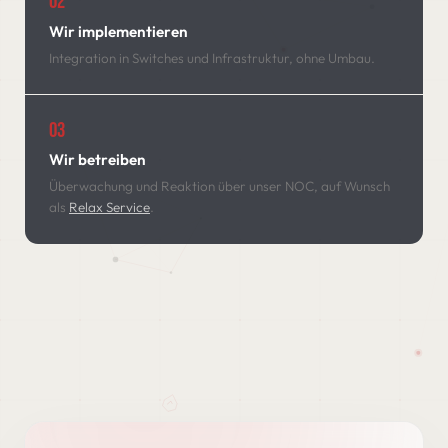
02
Wir implementieren
Integration in Switches und Infrastruktur, ohne Umbau.
03
Wir betreiben
Überwachung und Reaktion über unser NOC, auf Wunsch
als
Relax Service
.