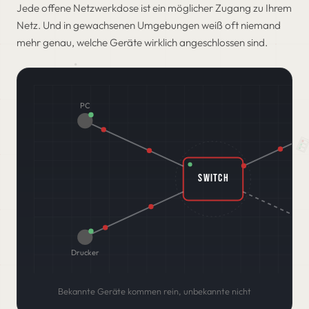
Jede offene Netzwerkdose ist ein möglicher Zugang zu Ihrem
Netz. Und in gewachsenen Umgebungen weiß oft niemand
mehr genau, welche Geräte wirklich angeschlossen sind.
PC
SWITCH
Drucker
Bekannte Geräte kommen rein, unbekannte nicht